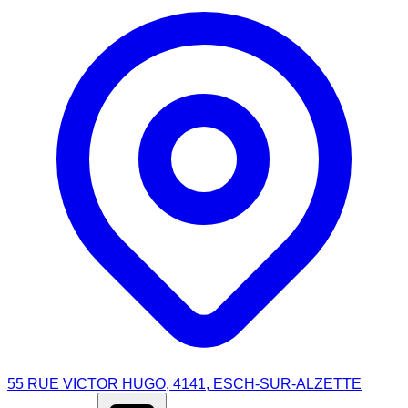
55 RUE VICTOR HUGO, 4141, ESCH-SUR-ALZETTE