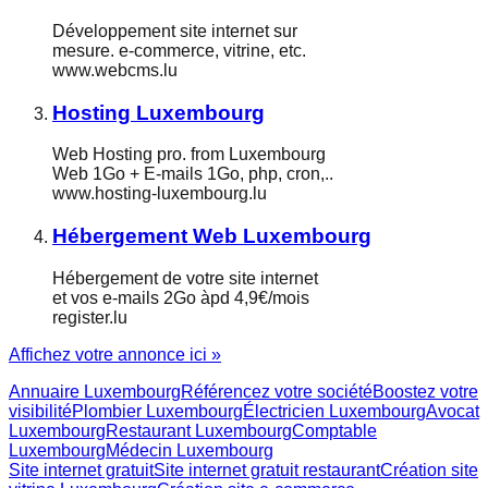
Développement site internet sur
mesure. e-commerce, vitrine, etc.
www.webcms.lu
Hosting Luxembourg
Web Hosting pro. from Luxembourg
Web 1Go + E-mails 1Go, php, cron,..
www.hosting-luxembourg.lu
Hébergement Web Luxembourg
Hébergement de votre site internet
et vos e-mails 2Go àpd 4,9€/mois
register.lu
Affichez votre annonce ici »
Annuaire Luxembourg
Référencez votre société
Boostez votre
visibilité
Plombier Luxembourg
Électricien Luxembourg
Avocat
Luxembourg
Restaurant Luxembourg
Comptable
Luxembourg
Médecin Luxembourg
Site internet gratuit
Site internet gratuit restaurant
Création site