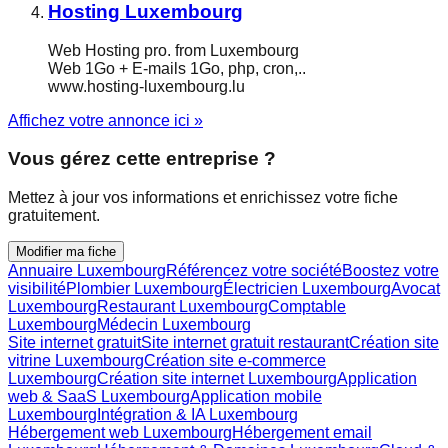
Hosting Luxembourg
Web Hosting pro. from Luxembourg
Web 1Go + E-mails 1Go, php, cron,..
www.hosting-luxembourg.lu
Affichez votre annonce ici »
Vous gérez cette entreprise ?
Mettez à jour vos informations et enrichissez votre fiche
gratuitement.
Modifier ma fiche
Annuaire Luxembourg
Référencez votre société
Boostez votre
visibilité
Plombier Luxembourg
Électricien Luxembourg
Avocat
Luxembourg
Restaurant Luxembourg
Comptable
Luxembourg
Médecin Luxembourg
Site internet gratuit
Site internet gratuit restaurant
Création site
vitrine Luxembourg
Création site e-commerce
Luxembourg
Création site internet Luxembourg
Application
web & SaaS Luxembourg
Application mobile
Luxembourg
Intégration & IA Luxembourg
Hébergement web Luxembourg
Hébergement email