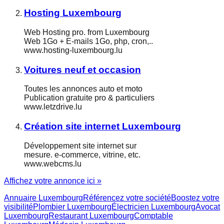
Hosting Luxembourg
Web Hosting pro. from Luxembourg
Web 1Go + E-mails 1Go, php, cron,..
www.hosting-luxembourg.lu
Voitures neuf et occasion
Toutes les annonces auto et moto
Publication gratuite pro & particuliers
www.letzdrive.lu
Création site internet Luxembourg
Développement site internet sur
mesure. e-commerce, vitrine, etc.
www.webcms.lu
Affichez votre annonce ici »
Annuaire Luxembourg
Référencez votre société
Boostez votre
visibilité
Plombier Luxembourg
Électricien Luxembourg
Avocat
Luxembourg
Restaurant Luxembourg
Comptable