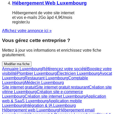
Hébergement Web Luxembourg
Hébergement de votre site internet
et vos e-mails 2Go àpd 4,9€/mois
register.lu
Affichez votre annonce ici »
Vous gérez cette entreprise ?
Mettez à jour vos informations et enrichissez votre fiche
gratuitement.
Modifier ma fiche
Annuaire Luxembourg
Référencez votre société
Boostez votre
visibilité
Plombier Luxembourg
Électricien Luxembourg
Avocat
Luxembourg
Restaurant Luxembourg
Comptable
Luxembourg
Médecin Luxembourg
Site internet gratuit
Site internet gratuit restaurant
Création site
vitrine Luxembourg
Création site e-commerce
Luxembourg
Création site internet Luxembourg
Application
web & SaaS Luxembourg
Application mobile
Luxembourg
Intégration & IA Luxembourg
Hébergement web Luxembourg
Hébergement email