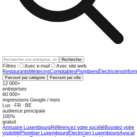
Rechercher
Filtres :
Avec e-mail
Avec site web
Restaurants
Médecins
Comptables
Plombiers
Électriciens
Inform
Parcourir par catégorie
Parcourir par ville
12 000+
entreprises
60 000+
impressions Google / mois
Lux · FR · BE
audience principale
100%
gratuit
Annuaire Luxembourg
Référencez votre société
Boostez votre
visibilité
Plombier Luxembourg
Électricien Luxembourg
Avocat