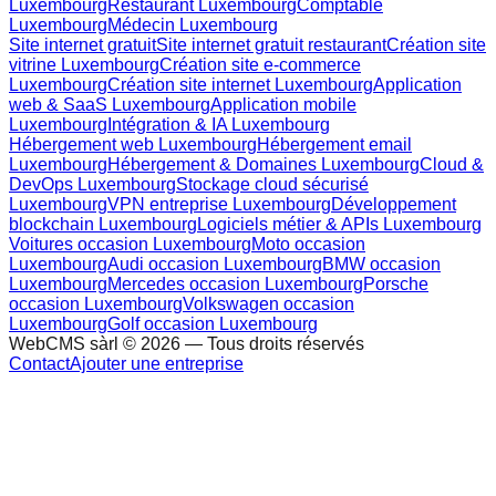
Luxembourg
Restaurant Luxembourg
Comptable
Luxembourg
Médecin Luxembourg
Site internet gratuit
Site internet gratuit restaurant
Création site
vitrine Luxembourg
Création site e-commerce
Luxembourg
Création site internet Luxembourg
Application
web & SaaS Luxembourg
Application mobile
Luxembourg
Intégration & IA Luxembourg
Hébergement web Luxembourg
Hébergement email
Luxembourg
Hébergement & Domaines Luxembourg
Cloud &
DevOps Luxembourg
Stockage cloud sécurisé
Luxembourg
VPN entreprise Luxembourg
Développement
blockchain Luxembourg
Logiciels métier & APIs Luxembourg
Voitures occasion Luxembourg
Moto occasion
Luxembourg
Audi occasion Luxembourg
BMW occasion
Luxembourg
Mercedes occasion Luxembourg
Porsche
occasion Luxembourg
Volkswagen occasion
Luxembourg
Golf occasion Luxembourg
WebCMS sàrl ©
2026
— Tous droits réservés
Contact
Ajouter une entreprise