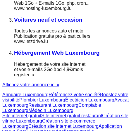
Web 1Go + E-mails 1Go, php, cron,..
www.hosting-luxembourg.lu
Voitures neuf et occasion
Toutes les annonces auto et moto
Publication gratuite pro & particuliers
www.letzdrive.lu
Hébergement Web Luxembourg
Hébergement de votre site internet
et vos e-mails 2Go àpd 4,9€/mois
register.lu
Affichez votre annonce ici »
Annuaire Luxembourg
Référencez votre société
Boostez votre
visibilité
Plombier Luxembourg
Électricien Luxembourg
Avocat
Luxembourg
Restaurant Luxembourg
Comptable
Luxembourg
Médecin Luxembourg
Site internet gratuit
Site internet gratuit restaurant
Création site
vitrine Luxembourg
Création site e-commerce
Luxembourg
Création site internet Luxembourg
Application