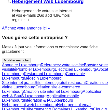
Hébergement Web Luxembourg
Hébergement de votre site internet
et vos e-mails 2Go àpd 4,9€/mois
register.lu
Affichez votre annonce ici »
Vous gérez cette entreprise ?
Mettez à jour vos informations et enrichissez votre fiche
gratuitement.
Modifier ma fiche
Annuaire Luxembourg
Référencez votre société
Boostez votre
visibilité
Plombier Luxembourg
Électricien Luxembourg
Avocat
Luxembourg
Restaurant Luxembourg
Comptable
Luxembourg
Médecin Luxembourg
Site internet gratuit
Site internet gratuit restaurant
Création site
vitrine Luxembourg
Création site e-commerce
Luxembourg
Création site internet Luxembourg
Application
web & SaaS Luxembourg
Application mobile
Luxembourg
Intégration & IA Luxembourg
Hébergement web Luxembourg
Hébergement email
Luxembourg
Hébergement & Domaines Luxembourg
Cloud &