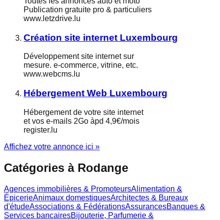
Toutes les annonces auto et moto
Publication gratuite pro & particuliers
www.letzdrive.lu
Création site internet Luxembourg
Développement site internet sur
mesure. e-commerce, vitrine, etc.
www.webcms.lu
Hébergement Web Luxembourg
Hébergement de votre site internet
et vos e-mails 2Go àpd 4,9€/mois
register.lu
Affichez votre annonce ici »
Catégories à
Rodange
Agences immobilières & Promoteurs
Alimentation &
Épicerie
Animaux domestiques
Architectes & Bureaux
d'étude
Associations & Fédérations
Assurances
Banques &
Services bancaires
Bijouterie, Parfumerie &