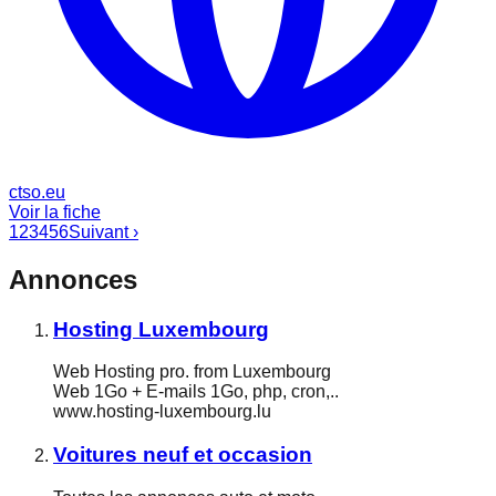
ctso.eu
Voir la fiche
1
2
3
4
5
6
Suivant ›
Annonces
Hosting Luxembourg
Web Hosting pro. from Luxembourg
Web 1Go + E-mails 1Go, php, cron,..
www.hosting-luxembourg.lu
Voitures neuf et occasion