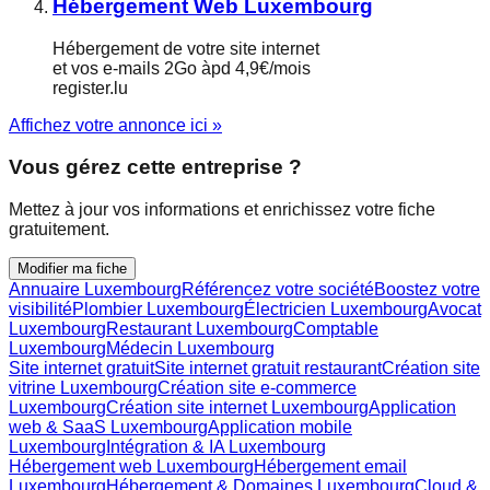
Hébergement Web Luxembourg
Hébergement de votre site internet
et vos e-mails 2Go àpd 4,9€/mois
register.lu
Affichez votre annonce ici »
Vous gérez cette entreprise ?
Mettez à jour vos informations et enrichissez votre fiche
gratuitement.
Modifier ma fiche
Annuaire Luxembourg
Référencez votre société
Boostez votre
visibilité
Plombier Luxembourg
Électricien Luxembourg
Avocat
Luxembourg
Restaurant Luxembourg
Comptable
Luxembourg
Médecin Luxembourg
Site internet gratuit
Site internet gratuit restaurant
Création site
vitrine Luxembourg
Création site e-commerce
Luxembourg
Création site internet Luxembourg
Application
web & SaaS Luxembourg
Application mobile
Luxembourg
Intégration & IA Luxembourg
Hébergement web Luxembourg
Hébergement email
Luxembourg
Hébergement & Domaines Luxembourg
Cloud &