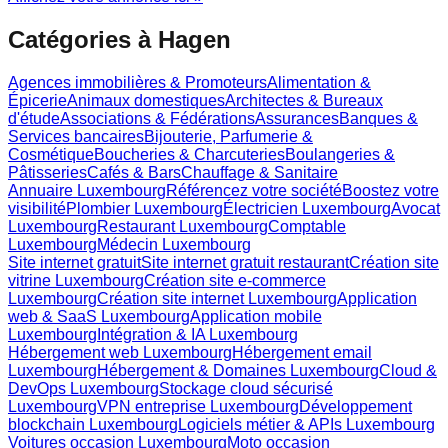
Catégories à
Hagen
Agences immobilières & Promoteurs
Alimentation &
Épicerie
Animaux domestiques
Architectes & Bureaux
d'étude
Associations & Fédérations
Assurances
Banques &
Services bancaires
Bijouterie, Parfumerie &
Cosmétique
Boucheries & Charcuteries
Boulangeries &
Pâtisseries
Cafés & Bars
Chauffage & Sanitaire
Annuaire Luxembourg
Référencez votre société
Boostez votre
visibilité
Plombier Luxembourg
Électricien Luxembourg
Avocat
Luxembourg
Restaurant Luxembourg
Comptable
Luxembourg
Médecin Luxembourg
Site internet gratuit
Site internet gratuit restaurant
Création site
vitrine Luxembourg
Création site e-commerce
Luxembourg
Création site internet Luxembourg
Application
web & SaaS Luxembourg
Application mobile
Luxembourg
Intégration & IA Luxembourg
Hébergement web Luxembourg
Hébergement email
Luxembourg
Hébergement & Domaines Luxembourg
Cloud &
DevOps Luxembourg
Stockage cloud sécurisé
Luxembourg
VPN entreprise Luxembourg
Développement
blockchain Luxembourg
Logiciels métier & APIs Luxembourg
Voitures occasion Luxembourg
Moto occasion