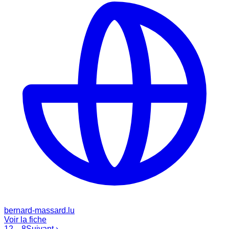
bernard-massard.lu
Voir la fiche
1
2
…
8
Suivant ›