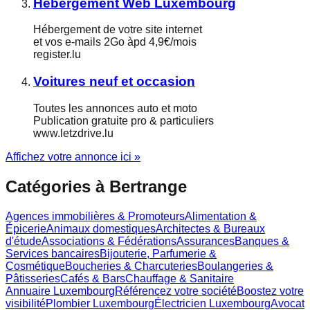
Hébergement Web Luxembourg
Hébergement de votre site internet
et vos e-mails 2Go àpd 4,9€/mois
register.lu
Voitures neuf et occasion
Toutes les annonces auto et moto
Publication gratuite pro & particuliers
www.letzdrive.lu
Affichez votre annonce ici »
Catégories à
Bertrange
Agences immobilières & Promoteurs
Alimentation &
Épicerie
Animaux domestiques
Architectes & Bureaux
d'étude
Associations & Fédérations
Assurances
Banques &
Services bancaires
Bijouterie, Parfumerie &
Cosmétique
Boucheries & Charcuteries
Boulangeries &
Pâtisseries
Cafés & Bars
Chauffage & Sanitaire
Annuaire Luxembourg
Référencez votre société
Boostez votre
visibilité
Plombier Luxembourg
Électricien Luxembourg
Avocat