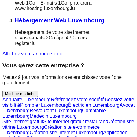
Web 1Go + E-mails 1Go, php, cron,..
www.hosting-luxembourg.lu
Hébergement Web Luxembourg
Hébergement de votre site internet
et vos e-mails 2Go àpd 4,9€/mois
register.lu
Affichez votre annonce ici »
Vous gérez cette entreprise ?
Mettez à jour vos informations et enrichissez votre fiche
gratuitement.
Modifier ma fiche
Annuaire Luxembourg
Référencez votre société
Boostez votre
visibilité
Plombier Luxembourg
Électricien Luxembourg
Avocat
Luxembourg
Restaurant Luxembourg
Comptable
Luxembourg
Médecin Luxembourg
Site internet gratuit
Site internet gratuit restaurant
Création site
vitrine Luxembourg
Création site e-commerce
Luxembourg
Création site internet Luxembourg
Application