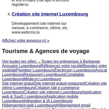
et vos e-mails 2Go àpd 4,9€/mois
register.lu
Création site internet Luxembourg
Développement site internet sur
mesure. e-commerce, vitrine, etc.
www.webcms.lu
Affichez votre annonce ici »
Tourisme & Agences de voyage
Voir toutes les villes →
Toutes les entreprises à
Bertrange
Annuaire Luxembourg
Référencez votre société
Boostez votre
visibilité
Plombier Luxembourg
Électricien Luxembourg
Avocat
Luxembourg
Restaurant Luxembourg
Comptable
Luxembourg
Médecin Luxembourg
Site internet gratuit
Site internet gratuit restaurant
Création site
vitrine Luxembourg
Création site e-commerce
Luxembourg
Création site internet Luxembourg
Application
web & SaaS Luxembourg
Application mobile
Luxembourg
Intégration & IA Luxembourg
Hébergement web Luxembourg
Hébergement email