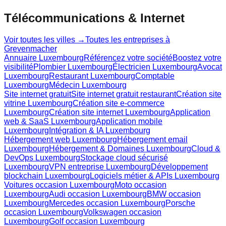
Télécommunications & Internet
Voir toutes les villes →
Toutes les entreprises à
Grevenmacher
Annuaire Luxembourg
Référencez votre société
Boostez votre
visibilité
Plombier Luxembourg
Électricien Luxembourg
Avocat
Luxembourg
Restaurant Luxembourg
Comptable
Luxembourg
Médecin Luxembourg
Site internet gratuit
Site internet gratuit restaurant
Création site
vitrine Luxembourg
Création site e-commerce
Luxembourg
Création site internet Luxembourg
Application
web & SaaS Luxembourg
Application mobile
Luxembourg
Intégration & IA Luxembourg
Hébergement web Luxembourg
Hébergement email
Luxembourg
Hébergement & Domaines Luxembourg
Cloud &
DevOps Luxembourg
Stockage cloud sécurisé
Luxembourg
VPN entreprise Luxembourg
Développement
blockchain Luxembourg
Logiciels métier & APIs Luxembourg
Voitures occasion Luxembourg
Moto occasion
Luxembourg
Audi occasion Luxembourg
BMW occasion
Luxembourg
Mercedes occasion Luxembourg
Porsche
occasion Luxembourg
Volkswagen occasion
Luxembourg
Golf occasion Luxembourg