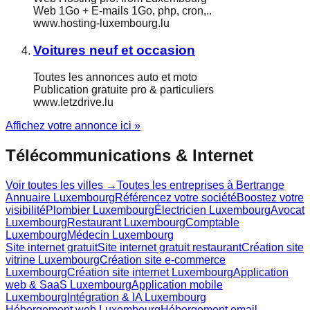
Web 1Go + E-mails 1Go, php, cron,..
www.hosting-luxembourg.lu
Voitures neuf et occasion
Toutes les annonces auto et moto
Publication gratuite pro & particuliers
www.letzdrive.lu
Affichez votre annonce ici »
Télécommunications & Internet
Voir toutes les villes →
Toutes les entreprises à
Bertrange
Annuaire Luxembourg
Référencez votre société
Boostez votre
visibilité
Plombier Luxembourg
Électricien Luxembourg
Avocat
Luxembourg
Restaurant Luxembourg
Comptable
Luxembourg
Médecin Luxembourg
Site internet gratuit
Site internet gratuit restaurant
Création site
vitrine Luxembourg
Création site e-commerce
Luxembourg
Création site internet Luxembourg
Application
web & SaaS Luxembourg
Application mobile
Luxembourg
Intégration & IA Luxembourg
Hébergement web Luxembourg
Hébergement email