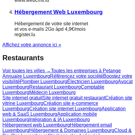
www.webcms.lu
Hébergement Web Luxembourg
Hébergement de votre site internet
et vos e-mails 2Go àpd 4,9€/mois
register.lu
Affichez votre annonce ici »
Restaurants
Voir toutes les villes →
Toutes les entreprises à
Petange
Annuaire Luxembourg
Référencez votre société
Boostez votre
visibilité
Plombier Luxembourg
Électricien Luxembourg
Avocat
Luxembourg
Restaurant Luxembourg
Comptable
Luxembourg
Médecin Luxembourg
Site internet gratuit
Site internet gratuit restaurant
Création site
vitrine Luxembourg
Création site e-commerce
Luxembourg
Création site internet Luxembourg
Application
web & SaaS Luxembourg
Application mobile
Luxembourg
Intégration & IA Luxembourg
Hébergement web Luxembourg
Hébergement email
Luxembourg
Hébergement & Domaines Luxembourg
Cloud &