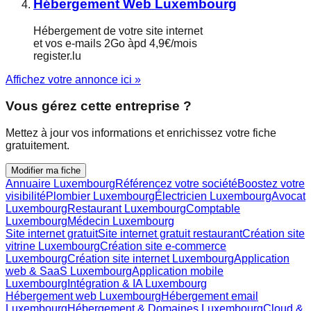
Hébergement Web Luxembourg
Hébergement de votre site internet
et vos e-mails 2Go àpd 4,9€/mois
register.lu
Affichez votre annonce ici »
Vous gérez cette entreprise ?
Mettez à jour vos informations et enrichissez votre fiche
gratuitement.
Modifier ma fiche
Annuaire Luxembourg
Référencez votre société
Boostez votre
visibilité
Plombier Luxembourg
Électricien Luxembourg
Avocat
Luxembourg
Restaurant Luxembourg
Comptable
Luxembourg
Médecin Luxembourg
Site internet gratuit
Site internet gratuit restaurant
Création site
vitrine Luxembourg
Création site e-commerce
Luxembourg
Création site internet Luxembourg
Application
web & SaaS Luxembourg
Application mobile
Luxembourg
Intégration & IA Luxembourg
Hébergement web Luxembourg
Hébergement email
Luxembourg
Hébergement & Domaines Luxembourg
Cloud &