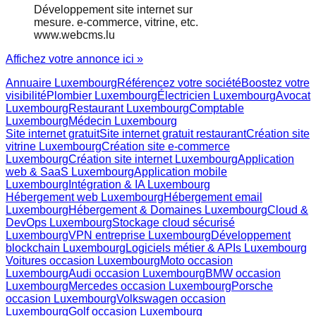
Développement site internet sur
mesure. e-commerce, vitrine, etc.
www.webcms.lu
Affichez votre annonce ici »
Annuaire Luxembourg
Référencez votre société
Boostez votre
visibilité
Plombier Luxembourg
Électricien Luxembourg
Avocat
Luxembourg
Restaurant Luxembourg
Comptable
Luxembourg
Médecin Luxembourg
Site internet gratuit
Site internet gratuit restaurant
Création site
vitrine Luxembourg
Création site e-commerce
Luxembourg
Création site internet Luxembourg
Application
web & SaaS Luxembourg
Application mobile
Luxembourg
Intégration & IA Luxembourg
Hébergement web Luxembourg
Hébergement email
Luxembourg
Hébergement & Domaines Luxembourg
Cloud &
DevOps Luxembourg
Stockage cloud sécurisé
Luxembourg
VPN entreprise Luxembourg
Développement
blockchain Luxembourg
Logiciels métier & APIs Luxembourg
Voitures occasion Luxembourg
Moto occasion
Luxembourg
Audi occasion Luxembourg
BMW occasion
Luxembourg
Mercedes occasion Luxembourg
Porsche
occasion Luxembourg
Volkswagen occasion
Luxembourg
Golf occasion Luxembourg