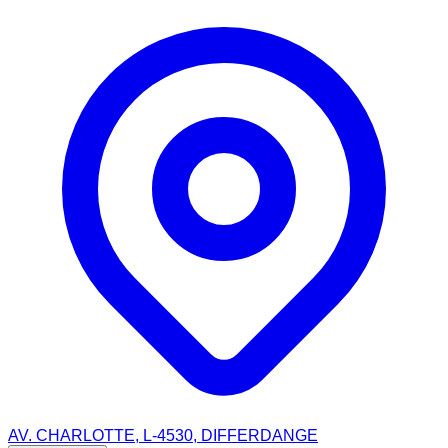
AV. CHARLOTTE, L-4530, DIFFERDANGE