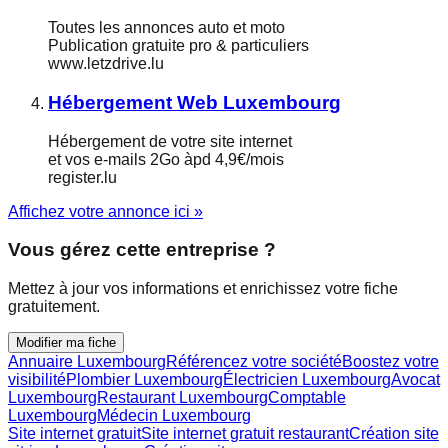
Toutes les annonces auto et moto
Publication gratuite pro & particuliers
www.letzdrive.lu
Hébergement Web Luxembourg
Hébergement de votre site internet
et vos e-mails 2Go àpd 4,9€/mois
register.lu
Affichez votre annonce ici »
Vous gérez cette entreprise ?
Mettez à jour vos informations et enrichissez votre fiche
gratuitement.
Modifier ma fiche
Annuaire Luxembourg
Référencez votre société
Boostez votre
visibilité
Plombier Luxembourg
Électricien Luxembourg
Avocat
Luxembourg
Restaurant Luxembourg
Comptable
Luxembourg
Médecin Luxembourg
Site internet gratuit
Site internet gratuit restaurant
Création site