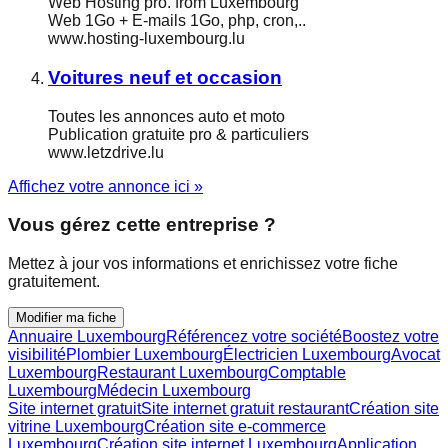
Web Hosting pro. from Luxembourg
Web 1Go + E-mails 1Go, php, cron,..
www.hosting-luxembourg.lu
Voitures neuf et occasion
Toutes les annonces auto et moto
Publication gratuite pro & particuliers
www.letzdrive.lu
Affichez votre annonce ici »
Vous gérez cette entreprise ?
Mettez à jour vos informations et enrichissez votre fiche
gratuitement.
Modifier ma fiche
Annuaire Luxembourg
Référencez votre société
Boostez votre
visibilité
Plombier Luxembourg
Électricien Luxembourg
Avocat
Luxembourg
Restaurant Luxembourg
Comptable
Luxembourg
Médecin Luxembourg
Site internet gratuit
Site internet gratuit restaurant
Création site
vitrine Luxembourg
Création site e-commerce
Luxembourg
Création site internet Luxembourg
Application