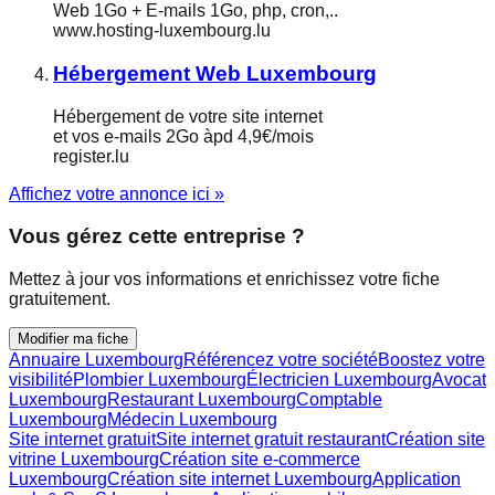
Web 1Go + E-mails 1Go, php, cron,..
www.hosting-luxembourg.lu
Hébergement Web Luxembourg
Hébergement de votre site internet
et vos e-mails 2Go àpd 4,9€/mois
register.lu
Affichez votre annonce ici »
Vous gérez cette entreprise ?
Mettez à jour vos informations et enrichissez votre fiche
gratuitement.
Modifier ma fiche
Annuaire Luxembourg
Référencez votre société
Boostez votre
visibilité
Plombier Luxembourg
Électricien Luxembourg
Avocat
Luxembourg
Restaurant Luxembourg
Comptable
Luxembourg
Médecin Luxembourg
Site internet gratuit
Site internet gratuit restaurant
Création site
vitrine Luxembourg
Création site e-commerce
Luxembourg
Création site internet Luxembourg
Application