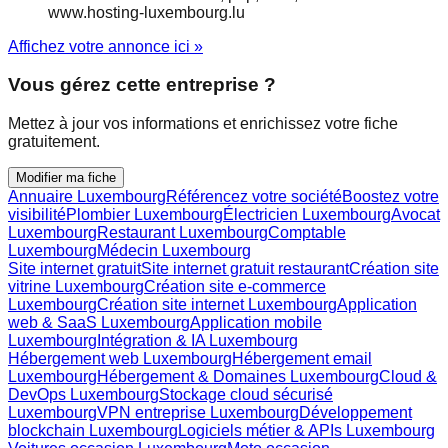
www.hosting-luxembourg.lu
Affichez votre annonce ici »
Vous gérez cette entreprise ?
Mettez à jour vos informations et enrichissez votre fiche
gratuitement.
Modifier ma fiche
Annuaire Luxembourg
Référencez votre société
Boostez votre
visibilité
Plombier Luxembourg
Électricien Luxembourg
Avocat
Luxembourg
Restaurant Luxembourg
Comptable
Luxembourg
Médecin Luxembourg
Site internet gratuit
Site internet gratuit restaurant
Création site
vitrine Luxembourg
Création site e-commerce
Luxembourg
Création site internet Luxembourg
Application
web & SaaS Luxembourg
Application mobile
Luxembourg
Intégration & IA Luxembourg
Hébergement web Luxembourg
Hébergement email
Luxembourg
Hébergement & Domaines Luxembourg
Cloud &
DevOps Luxembourg
Stockage cloud sécurisé
Luxembourg
VPN entreprise Luxembourg
Développement
blockchain Luxembourg
Logiciels métier & APIs Luxembourg