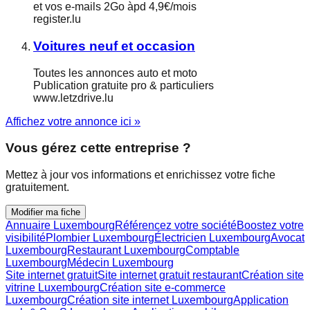
et vos e-mails 2Go àpd 4,9€/mois
register.lu
Voitures neuf et occasion
Toutes les annonces auto et moto
Publication gratuite pro & particuliers
www.letzdrive.lu
Affichez votre annonce ici »
Vous gérez cette entreprise ?
Mettez à jour vos informations et enrichissez votre fiche
gratuitement.
Modifier ma fiche
Annuaire Luxembourg
Référencez votre société
Boostez votre
visibilité
Plombier Luxembourg
Électricien Luxembourg
Avocat
Luxembourg
Restaurant Luxembourg
Comptable
Luxembourg
Médecin Luxembourg
Site internet gratuit
Site internet gratuit restaurant
Création site
vitrine Luxembourg
Création site e-commerce
Luxembourg
Création site internet Luxembourg
Application