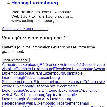
Hosting Luxembourg
Web Hosting pro. from Luxembourg
Web 1Go + E-mails 1Go, php, cron,..
www.hosting-luxembourg.lu
Affichez votre annonce ici »
Vous gérez cette entreprise ?
Mettez à jour vos informations et enrichissez votre fiche
gratuitement.
Modifier ma fiche
Annuaire Luxembourg
Référencez votre société
Boostez votre
visibilité
Plombier Luxembourg
Électricien Luxembourg
Avocat
Luxembourg
Restaurant Luxembourg
Comptable
Luxembourg
Médecin Luxembourg
Site internet gratuit
Site internet gratuit restaurant
Création site
vitrine Luxembourg
Création site e-commerce
Luxembourg
Création site internet Luxembourg
Application
web & SaaS Luxembourg
Application mobile
Luxembourg
Intégration & IA Luxembourg
Hébergement web Luxembourg
Hébergement email