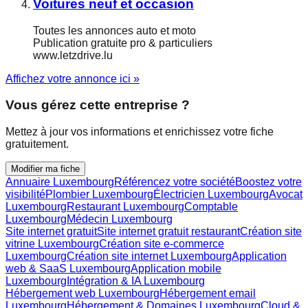
Voitures neuf et occasion
Toutes les annonces auto et moto
Publication gratuite pro & particuliers
www.letzdrive.lu
Affichez votre annonce ici »
Vous gérez cette entreprise ?
Mettez à jour vos informations et enrichissez votre fiche
gratuitement.
Modifier ma fiche
Annuaire Luxembourg
Référencez votre société
Boostez votre
visibilité
Plombier Luxembourg
Électricien Luxembourg
Avocat
Luxembourg
Restaurant Luxembourg
Comptable
Luxembourg
Médecin Luxembourg
Site internet gratuit
Site internet gratuit restaurant
Création site
vitrine Luxembourg
Création site e-commerce
Luxembourg
Création site internet Luxembourg
Application
web & SaaS Luxembourg
Application mobile
Luxembourg
Intégration & IA Luxembourg
Hébergement web Luxembourg
Hébergement email
Luxembourg
Hébergement & Domaines Luxembourg
Cloud &