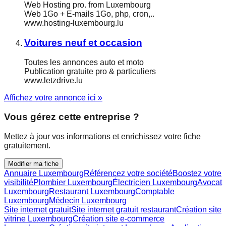
Web Hosting pro. from Luxembourg
Web 1Go + E-mails 1Go, php, cron,..
www.hosting-luxembourg.lu
Voitures neuf et occasion
Toutes les annonces auto et moto
Publication gratuite pro & particuliers
www.letzdrive.lu
Affichez votre annonce ici »
Vous gérez cette entreprise ?
Mettez à jour vos informations et enrichissez votre fiche
gratuitement.
Modifier ma fiche
Annuaire Luxembourg
Référencez votre société
Boostez votre
visibilité
Plombier Luxembourg
Électricien Luxembourg
Avocat
Luxembourg
Restaurant Luxembourg
Comptable
Luxembourg
Médecin Luxembourg
Site internet gratuit
Site internet gratuit restaurant
Création site
vitrine Luxembourg
Création site e-commerce