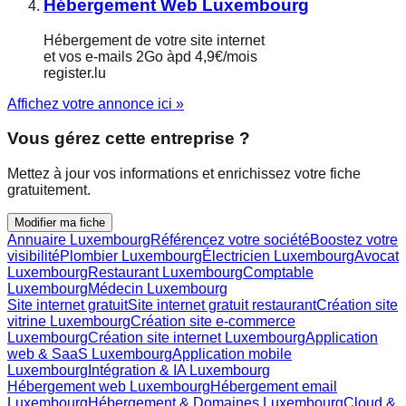
Hébergement Web Luxembourg
Hébergement de votre site internet
et vos e-mails 2Go àpd 4,9€/mois
register.lu
Affichez votre annonce ici »
Vous gérez cette entreprise ?
Mettez à jour vos informations et enrichissez votre fiche
gratuitement.
Modifier ma fiche
Annuaire Luxembourg
Référencez votre société
Boostez votre
visibilité
Plombier Luxembourg
Électricien Luxembourg
Avocat
Luxembourg
Restaurant Luxembourg
Comptable
Luxembourg
Médecin Luxembourg
Site internet gratuit
Site internet gratuit restaurant
Création site
vitrine Luxembourg
Création site e-commerce
Luxembourg
Création site internet Luxembourg
Application
web & SaaS Luxembourg
Application mobile
Luxembourg
Intégration & IA Luxembourg
Hébergement web Luxembourg
Hébergement email
Luxembourg
Hébergement & Domaines Luxembourg
Cloud &