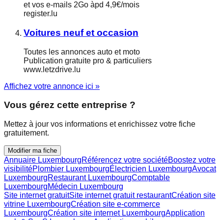
et vos e-mails 2Go àpd 4,9€/mois
register.lu
Voitures neuf et occasion
Toutes les annonces auto et moto
Publication gratuite pro & particuliers
www.letzdrive.lu
Affichez votre annonce ici »
Vous gérez cette entreprise ?
Mettez à jour vos informations et enrichissez votre fiche
gratuitement.
Modifier ma fiche
Annuaire Luxembourg
Référencez votre société
Boostez votre
visibilité
Plombier Luxembourg
Électricien Luxembourg
Avocat
Luxembourg
Restaurant Luxembourg
Comptable
Luxembourg
Médecin Luxembourg
Site internet gratuit
Site internet gratuit restaurant
Création site
vitrine Luxembourg
Création site e-commerce
Luxembourg
Création site internet Luxembourg
Application