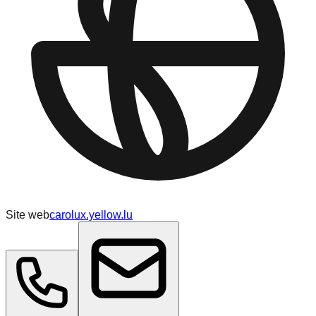
Site web
carolux.yellow.lu