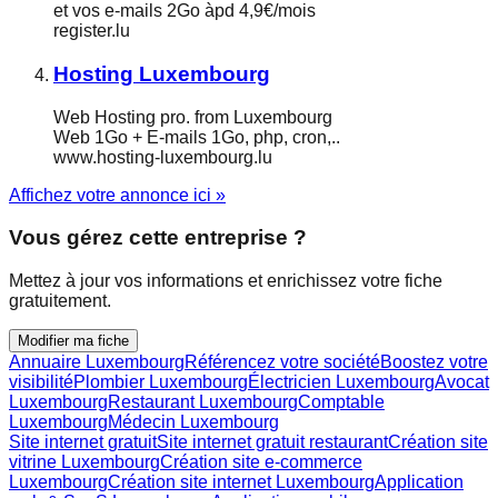
et vos e-mails 2Go àpd 4,9€/mois
register.lu
Hosting Luxembourg
Web Hosting pro. from Luxembourg
Web 1Go + E-mails 1Go, php, cron,..
www.hosting-luxembourg.lu
Affichez votre annonce ici »
Vous gérez cette entreprise ?
Mettez à jour vos informations et enrichissez votre fiche
gratuitement.
Modifier ma fiche
Annuaire Luxembourg
Référencez votre société
Boostez votre
visibilité
Plombier Luxembourg
Électricien Luxembourg
Avocat
Luxembourg
Restaurant Luxembourg
Comptable
Luxembourg
Médecin Luxembourg
Site internet gratuit
Site internet gratuit restaurant
Création site
vitrine Luxembourg
Création site e-commerce
Luxembourg
Création site internet Luxembourg
Application