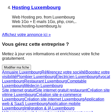
Hosting Luxembourg
Web Hosting pro. from Luxembourg
Web 1Go + E-mails 1Go, php, cron,..
www.hosting-luxembourg.lu
Affichez votre annonce ici »
Vous gérez cette entreprise ?
Mettez à jour vos informations et enrichissez votre fiche
gratuitement.
Modifier ma fiche
Annuaire Luxembourg
Référencez votre société
Boostez votre
visibilité
Plombier Luxembourg
Électricien Luxembourg
Avocat
Luxembourg
Restaurant Luxembourg
Comptable
Luxembourg
Médecin Luxembourg
Site internet gratuit
Site internet gratuit restaurant
Création site
vitrine Luxembourg
Création site e-commerce
Luxembourg
Création site internet Luxembourg
Application
web & SaaS Luxembourg
Application mobile
Luxembourg
Intégration & IA Luxembourg