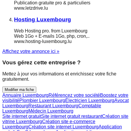
Publication gratuite pro & particuliers
www.letzdrive.lu
Hosting Luxembourg
Web Hosting pro. from Luxembourg
Web 1Go + E-mails 1Go, php, cron,..
www.hosting-luxembourg.lu
Affichez votre annonce ici »
Vous gérez cette entreprise ?
Mettez à jour vos informations et enrichissez votre fiche
gratuitement.
Modifier ma fiche
Annuaire Luxembourg
Référencez votre société
Boostez votre
visibilité
Plombier Luxembourg
Électricien Luxembourg
Avocat
Luxembourg
Restaurant Luxembourg
Comptable
Luxembourg
Médecin Luxembourg
Site internet gratuit
Site internet gratuit restaurant
Création site
vitrine Luxembourg
Création site e-commerce
Luxembourg
Création site internet Luxembourg
Application