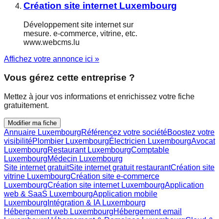
Création site internet Luxembourg
Développement site internet sur
mesure. e-commerce, vitrine, etc.
www.webcms.lu
Affichez votre annonce ici »
Vous gérez cette entreprise ?
Mettez à jour vos informations et enrichissez votre fiche
gratuitement.
Modifier ma fiche
Annuaire Luxembourg
Référencez votre société
Boostez votre
visibilité
Plombier Luxembourg
Électricien Luxembourg
Avocat
Luxembourg
Restaurant Luxembourg
Comptable
Luxembourg
Médecin Luxembourg
Site internet gratuit
Site internet gratuit restaurant
Création site
vitrine Luxembourg
Création site e-commerce
Luxembourg
Création site internet Luxembourg
Application
web & SaaS Luxembourg
Application mobile
Luxembourg
Intégration & IA Luxembourg
Hébergement web Luxembourg
Hébergement email