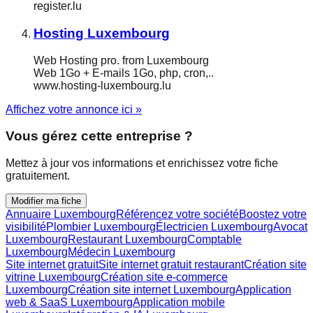
register.lu
Hosting Luxembourg
Web Hosting pro. from Luxembourg
Web 1Go + E-mails 1Go, php, cron,..
www.hosting-luxembourg.lu
Affichez votre annonce ici »
Vous gérez cette entreprise ?
Mettez à jour vos informations et enrichissez votre fiche
gratuitement.
Modifier ma fiche
Annuaire Luxembourg
Référencez votre société
Boostez votre
visibilité
Plombier Luxembourg
Électricien Luxembourg
Avocat
Luxembourg
Restaurant Luxembourg
Comptable
Luxembourg
Médecin Luxembourg
Site internet gratuit
Site internet gratuit restaurant
Création site
vitrine Luxembourg
Création site e-commerce
Luxembourg
Création site internet Luxembourg
Application
web & SaaS Luxembourg
Application mobile