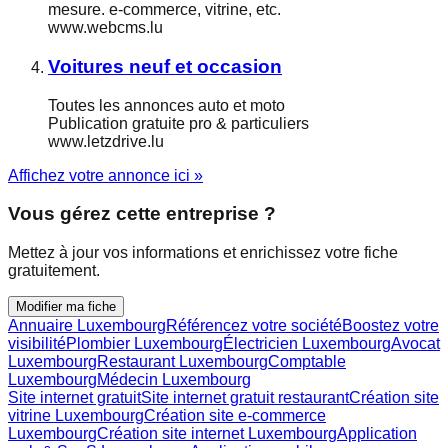
mesure. e-commerce, vitrine, etc.
www.webcms.lu
Voitures neuf et occasion
Toutes les annonces auto et moto
Publication gratuite pro & particuliers
www.letzdrive.lu
Affichez votre annonce ici »
Vous gérez cette entreprise ?
Mettez à jour vos informations et enrichissez votre fiche
gratuitement.
Modifier ma fiche
Annuaire Luxembourg
Référencez votre société
Boostez votre
visibilité
Plombier Luxembourg
Électricien Luxembourg
Avocat
Luxembourg
Restaurant Luxembourg
Comptable
Luxembourg
Médecin Luxembourg
Site internet gratuit
Site internet gratuit restaurant
Création site
vitrine Luxembourg
Création site e-commerce
Luxembourg
Création site internet Luxembourg
Application