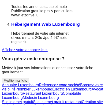
Toutes les annonces auto et moto
Publication gratuite pro & particuliers
www.letzdrive.lu
Hébergement Web Luxembourg
Hébergement de votre site internet
et vos e-mails 2Go àpd 4,9€/mois
register.lu
Affichez votre annonce ici »
Vous gérez cette entreprise ?
Mettez à jour vos informations et enrichissez votre fiche
gratuitement.
Modifier ma fiche
Annuaire Luxembourg
Référencez votre société
Boostez votre
visibilité
Plombier Luxembourg
Électricien Luxembourg
Avocat
Luxembourg
Restaurant Luxembourg
Comptable
Luxembourg
Médecin Luxembourg
Site internet gratuit
Site internet gratuit restaurant
Création site