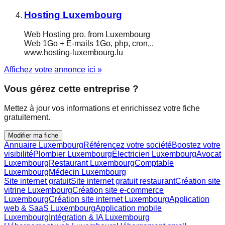
Hosting Luxembourg
Web Hosting pro. from Luxembourg
Web 1Go + E-mails 1Go, php, cron,..
www.hosting-luxembourg.lu
Affichez votre annonce ici »
Vous gérez cette entreprise ?
Mettez à jour vos informations et enrichissez votre fiche
gratuitement.
Modifier ma fiche
Annuaire Luxembourg
Référencez votre société
Boostez votre
visibilité
Plombier Luxembourg
Électricien Luxembourg
Avocat
Luxembourg
Restaurant Luxembourg
Comptable
Luxembourg
Médecin Luxembourg
Site internet gratuit
Site internet gratuit restaurant
Création site
vitrine Luxembourg
Création site e-commerce
Luxembourg
Création site internet Luxembourg
Application
web & SaaS Luxembourg
Application mobile
Luxembourg
Intégration & IA Luxembourg