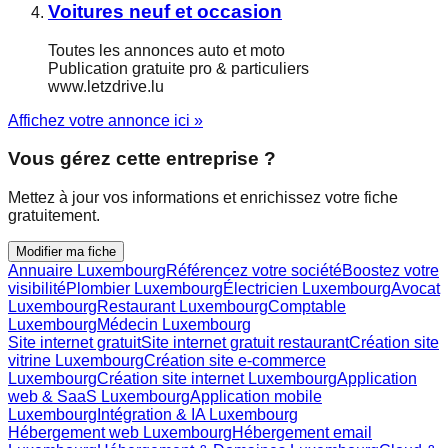
Voitures neuf et occasion
Toutes les annonces auto et moto
Publication gratuite pro & particuliers
www.letzdrive.lu
Affichez votre annonce ici »
Vous gérez cette entreprise ?
Mettez à jour vos informations et enrichissez votre fiche
gratuitement.
Modifier ma fiche
Annuaire Luxembourg
Référencez votre société
Boostez votre
visibilité
Plombier Luxembourg
Électricien Luxembourg
Avocat
Luxembourg
Restaurant Luxembourg
Comptable
Luxembourg
Médecin Luxembourg
Site internet gratuit
Site internet gratuit restaurant
Création site
vitrine Luxembourg
Création site e-commerce
Luxembourg
Création site internet Luxembourg
Application
web & SaaS Luxembourg
Application mobile
Luxembourg
Intégration & IA Luxembourg
Hébergement web Luxembourg
Hébergement email