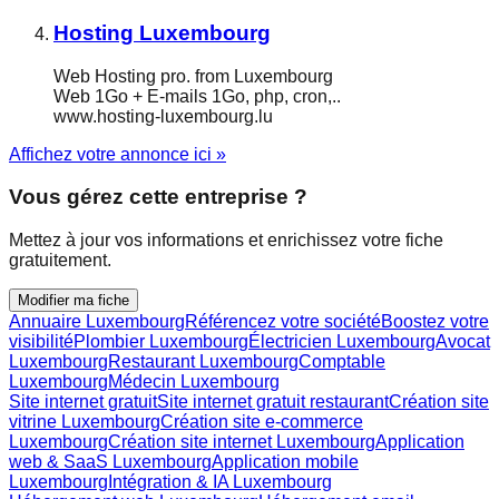
Hosting Luxembourg
Web Hosting pro. from Luxembourg
Web 1Go + E-mails 1Go, php, cron,..
www.hosting-luxembourg.lu
Affichez votre annonce ici »
Vous gérez cette entreprise ?
Mettez à jour vos informations et enrichissez votre fiche
gratuitement.
Modifier ma fiche
Annuaire Luxembourg
Référencez votre société
Boostez votre
visibilité
Plombier Luxembourg
Électricien Luxembourg
Avocat
Luxembourg
Restaurant Luxembourg
Comptable
Luxembourg
Médecin Luxembourg
Site internet gratuit
Site internet gratuit restaurant
Création site
vitrine Luxembourg
Création site e-commerce
Luxembourg
Création site internet Luxembourg
Application
web & SaaS Luxembourg
Application mobile
Luxembourg
Intégration & IA Luxembourg