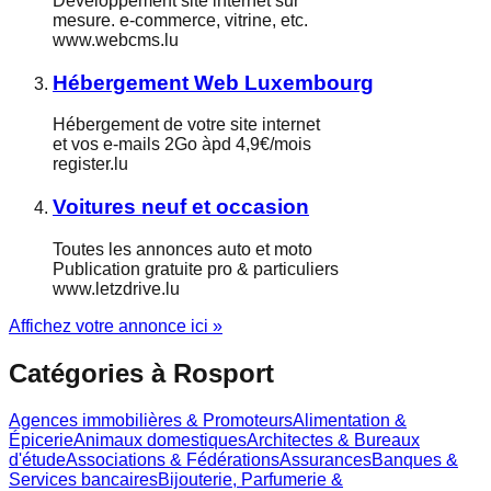
Développement site internet sur
mesure. e-commerce, vitrine, etc.
www.webcms.lu
Hébergement Web Luxembourg
Hébergement de votre site internet
et vos e-mails 2Go àpd 4,9€/mois
register.lu
Voitures neuf et occasion
Toutes les annonces auto et moto
Publication gratuite pro & particuliers
www.letzdrive.lu
Affichez votre annonce ici »
Catégories à
Rosport
Agences immobilières & Promoteurs
Alimentation &
Épicerie
Animaux domestiques
Architectes & Bureaux
d'étude
Associations & Fédérations
Assurances
Banques &
Services bancaires
Bijouterie, Parfumerie &