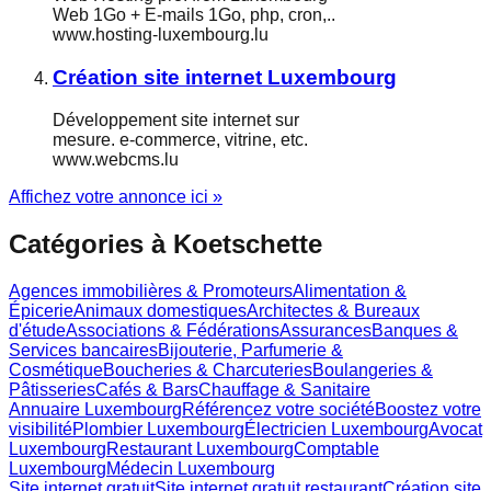
Web 1Go + E-mails 1Go, php, cron,..
www.hosting-luxembourg.lu
Création site internet Luxembourg
Développement site internet sur
mesure. e-commerce, vitrine, etc.
www.webcms.lu
Affichez votre annonce ici »
Catégories à
Koetschette
Agences immobilières & Promoteurs
Alimentation &
Épicerie
Animaux domestiques
Architectes & Bureaux
d'étude
Associations & Fédérations
Assurances
Banques &
Services bancaires
Bijouterie, Parfumerie &
Cosmétique
Boucheries & Charcuteries
Boulangeries &
Pâtisseries
Cafés & Bars
Chauffage & Sanitaire
Annuaire Luxembourg
Référencez votre société
Boostez votre
visibilité
Plombier Luxembourg
Électricien Luxembourg
Avocat
Luxembourg
Restaurant Luxembourg
Comptable
Luxembourg
Médecin Luxembourg
Site internet gratuit
Site internet gratuit restaurant
Création site