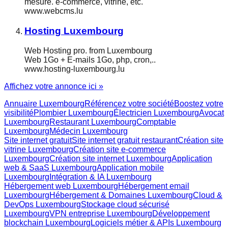
mesure. e-commerce, vitrine, etc.
www.webcms.lu
Hosting Luxembourg
Web Hosting pro. from Luxembourg
Web 1Go + E-mails 1Go, php, cron,..
www.hosting-luxembourg.lu
Affichez votre annonce ici »
Annuaire Luxembourg
Référencez votre société
Boostez votre
visibilité
Plombier Luxembourg
Électricien Luxembourg
Avocat
Luxembourg
Restaurant Luxembourg
Comptable
Luxembourg
Médecin Luxembourg
Site internet gratuit
Site internet gratuit restaurant
Création site
vitrine Luxembourg
Création site e-commerce
Luxembourg
Création site internet Luxembourg
Application
web & SaaS Luxembourg
Application mobile
Luxembourg
Intégration & IA Luxembourg
Hébergement web Luxembourg
Hébergement email
Luxembourg
Hébergement & Domaines Luxembourg
Cloud &
DevOps Luxembourg
Stockage cloud sécurisé
Luxembourg
VPN entreprise Luxembourg
Développement
blockchain Luxembourg
Logiciels métier & APIs Luxembourg