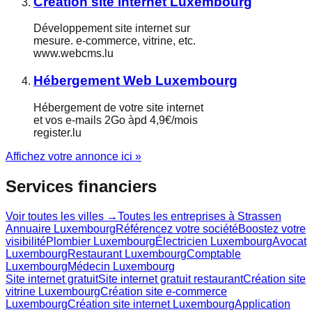
Création site internet Luxembourg
Développement site internet sur
mesure. e-commerce, vitrine, etc.
www.webcms.lu
Hébergement Web Luxembourg
Hébergement de votre site internet
et vos e-mails 2Go àpd 4,9€/mois
register.lu
Affichez votre annonce ici »
Services financiers
Voir toutes les villes →
Toutes les entreprises à
Strassen
Annuaire Luxembourg
Référencez votre société
Boostez votre
visibilité
Plombier Luxembourg
Électricien Luxembourg
Avocat
Luxembourg
Restaurant Luxembourg
Comptable
Luxembourg
Médecin Luxembourg
Site internet gratuit
Site internet gratuit restaurant
Création site
vitrine Luxembourg
Création site e-commerce
Luxembourg
Création site internet Luxembourg
Application