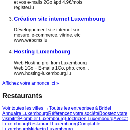
et vos e-mails 2Go àpd 4,9€/mois
register.lu
Création site internet Luxembourg
Développement site internet sur
mesure. e-commerce, vitrine, etc.
www.webcms.lu
Hosting Luxembourg
Web Hosting pro. from Luxembourg
Web 1Go + E-mails 1Go, php, cron,..
www.hosting-luxembourg.lu
Affichez votre annonce ici »
Restaurants
Voir toutes les villes →
Toutes les entreprises à
Bridel
Annuaire Luxembourg
Référencez votre société
Boostez votre
visibilité
Plombier Luxembourg
Électricien Luxembourg
Avocat
Luxembourg
Restaurant Luxembourg
Comptable
Luxembourg
Médecin Luxembourg