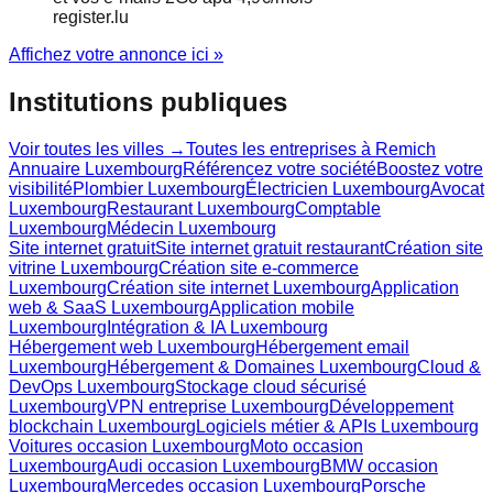
register.lu
Affichez votre annonce ici »
Institutions publiques
Voir toutes les villes →
Toutes les entreprises à
Remich
Annuaire Luxembourg
Référencez votre société
Boostez votre
visibilité
Plombier Luxembourg
Électricien Luxembourg
Avocat
Luxembourg
Restaurant Luxembourg
Comptable
Luxembourg
Médecin Luxembourg
Site internet gratuit
Site internet gratuit restaurant
Création site
vitrine Luxembourg
Création site e-commerce
Luxembourg
Création site internet Luxembourg
Application
web & SaaS Luxembourg
Application mobile
Luxembourg
Intégration & IA Luxembourg
Hébergement web Luxembourg
Hébergement email
Luxembourg
Hébergement & Domaines Luxembourg
Cloud &
DevOps Luxembourg
Stockage cloud sécurisé
Luxembourg
VPN entreprise Luxembourg
Développement
blockchain Luxembourg
Logiciels métier & APIs Luxembourg
Voitures occasion Luxembourg
Moto occasion
Luxembourg
Audi occasion Luxembourg
BMW occasion
Luxembourg
Mercedes occasion Luxembourg
Porsche