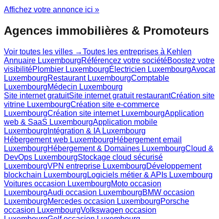
Affichez votre annonce ici »
Agences immobilières & Promoteurs
Voir toutes les villes →
Toutes les entreprises à
Kehlen
Annuaire Luxembourg
Référencez votre société
Boostez votre
visibilité
Plombier Luxembourg
Électricien Luxembourg
Avocat
Luxembourg
Restaurant Luxembourg
Comptable
Luxembourg
Médecin Luxembourg
Site internet gratuit
Site internet gratuit restaurant
Création site
vitrine Luxembourg
Création site e-commerce
Luxembourg
Création site internet Luxembourg
Application
web & SaaS Luxembourg
Application mobile
Luxembourg
Intégration & IA Luxembourg
Hébergement web Luxembourg
Hébergement email
Luxembourg
Hébergement & Domaines Luxembourg
Cloud &
DevOps Luxembourg
Stockage cloud sécurisé
Luxembourg
VPN entreprise Luxembourg
Développement
blockchain Luxembourg
Logiciels métier & APIs Luxembourg
Voitures occasion Luxembourg
Moto occasion
Luxembourg
Audi occasion Luxembourg
BMW occasion
Luxembourg
Mercedes occasion Luxembourg
Porsche
occasion Luxembourg
Volkswagen occasion
Luxembourg
Golf occasion Luxembourg