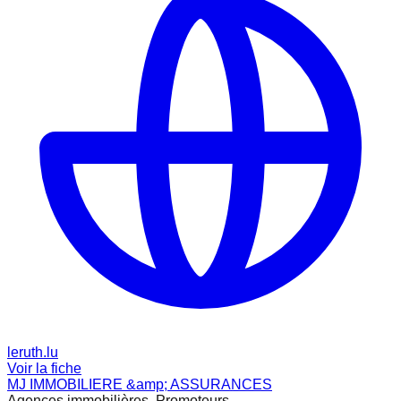
leruth.lu
Voir la fiche
MJ IMMOBILIERE &amp; ASSURANCES
Agences immobilières, Promoteurs