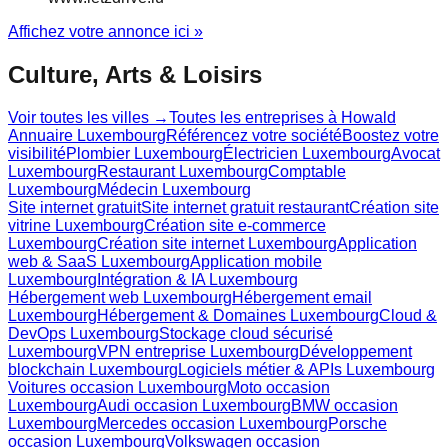
Affichez votre annonce ici »
Culture, Arts & Loisirs
Voir toutes les villes →
Toutes les entreprises à
Howald
Annuaire Luxembourg
Référencez votre société
Boostez votre
visibilité
Plombier Luxembourg
Électricien Luxembourg
Avocat
Luxembourg
Restaurant Luxembourg
Comptable
Luxembourg
Médecin Luxembourg
Site internet gratuit
Site internet gratuit restaurant
Création site
vitrine Luxembourg
Création site e-commerce
Luxembourg
Création site internet Luxembourg
Application
web & SaaS Luxembourg
Application mobile
Luxembourg
Intégration & IA Luxembourg
Hébergement web Luxembourg
Hébergement email
Luxembourg
Hébergement & Domaines Luxembourg
Cloud &
DevOps Luxembourg
Stockage cloud sécurisé
Luxembourg
VPN entreprise Luxembourg
Développement
blockchain Luxembourg
Logiciels métier & APIs Luxembourg
Voitures occasion Luxembourg
Moto occasion
Luxembourg
Audi occasion Luxembourg
BMW occasion
Luxembourg
Mercedes occasion Luxembourg
Porsche
occasion Luxembourg
Volkswagen occasion